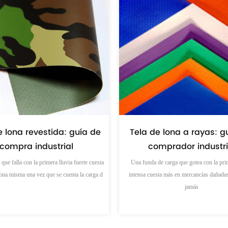
Cómo las lonas de 
na de PVC protege contra
resistentes ayudan a p
alor extremo y la nieve?
su equipo de los elem
n del compotamiento térmico y estructural
de la lona de PVC La exposición a condiciones climát
Por qué la exposición de los equipos es
mayor de lo que la mayoría de los propie