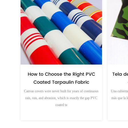
Tela de lona a rayas: guía del
ía de
¿La lo
comprador industrial
el c
Una funda de carga que gotea con la primera lluvia
rte cuesta
Comprensió
intensa cuesta más en mercancías dañadas que la tela
a carga d
jamás