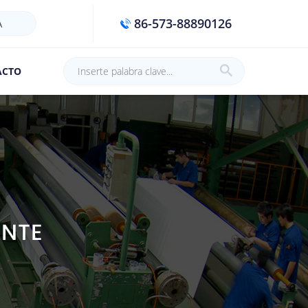
86-573-88890126
A
ACTO
ANTE