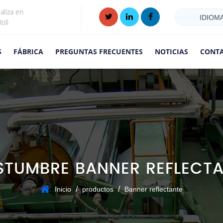
aliza en
IDIOM
oll
S
FÁBRICA
PREGUNTAS FRECUENTES
NOTICIAS
CONT
TUMBRE BANNER REFLECT
/
/
Inicio
productos
Banner reflectante