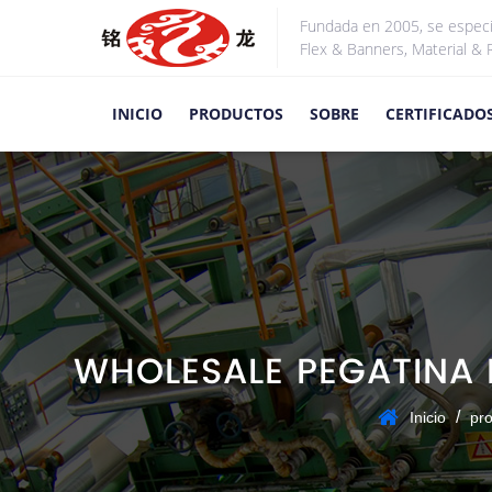
Fundada en 2005, se especi
Flex & Banners, Material & R
INICIO
PRODUCTOS
SOBRE
CERTIFICADO
WHOLESALE PEGATINA D
/
Inicio
pr