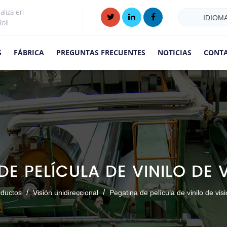
aliza en
IDIOM
oll
S
FÁBRICA
PREGUNTAS FRECUENTES
NOTICIAS
CONT
E PELÍCULA DE VINILO DE 
/
/
oductos
Visión unidireccional
Pegatina de película de vinilo de vis