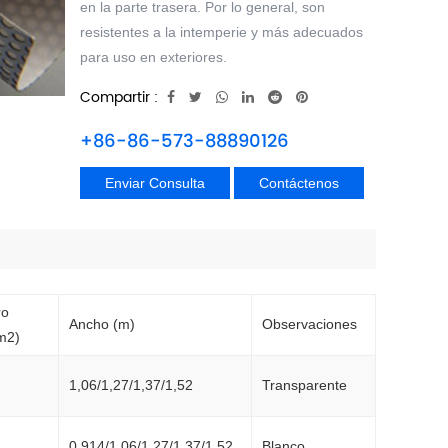
en la parte trasera. Por lo general, son
resistentes a la intemperie y más adecuados
para uso en exteriores.
Compartir :
+86-86-573-88890126
Enviar Consulta
Contáctenos
rro
Ancho (m)
Observaciones
m2)
1,06/1,27/1,37/1,52
Transparente
0,914/1,06/1,27/1,37/1,52
Blanco