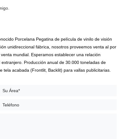
migo.
conocido
Porcelana Pegatina de película de vinilo de visión
ión unidireccional fábrica
, nosotros proveemos
venta al por
n venta
mundial. Esperamos establecer una relación
el extranjero. Producción anual de 30.000 toneladas de
la acabada (Frontlit, Backlit) para vallas publicitarias.