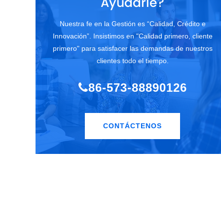
Ayudarle?
Nuestra fe en la Gestión es “Calidad, Crédito e
Innovación”. Insistimos en "Calidad primero, cliente
primero" para satisfacer las demandas de nuestros
clientes todo el tiempo.
86-573-88890126
CONTÁCTENOS