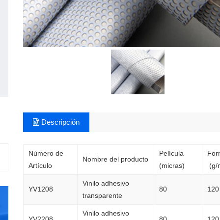
Descripción
Número de
Película
Fo
Nombre del producto
Artículo
(micras)
(g/
Vinilo adhesivo
YV1208
80
120
transparente
Vinilo adhesivo
YV2208
80
120