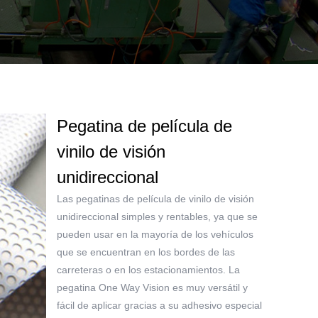
Pegatina de película de
vinilo de visión
unidireccional
Las pegatinas de película de vinilo de visión
unidireccional simples y rentables, ya que se
pueden usar en la mayoría de los vehículos
que se encuentran en los bordes de las
carreteras o en los estacionamientos. La
pegatina One Way Vision es muy versátil y
fácil de aplicar gracias a su adhesivo especial