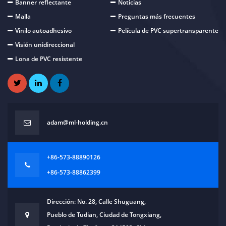
Banner reflectante
Noticias
Malla
Preguntas más frecuentes
Vinilo autoadhesivo
Película de PVC supertransparente
Visión unidireccional
Lona de PVC resistente
adam@ml-holding.cn
+86-573-88890126
+86-573-88862399
Dirección: No. 28, Calle Shuguang,
Pueblo de Tudian, Ciudad de Tongxiang,