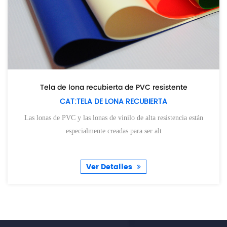
Tela de lona recubierta de PVC para c
esistente
RTA
camión/tienda/barco
CAT:TELA DE LONA RECUBIERT
esistencia están
lt
ESTRUCTURA DE MEMBRANA E HINCHABLE La estructura 
membrana y las carpas se usan ampliamen
Ver Detalles